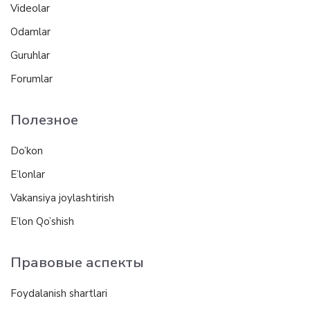
Videolar
Odamlar
Guruhlar
Forumlar
Полезное
Do’kon
E’lonlar
Vakansiya joylashtirish
E’lon Qo’shish
Правовые аспекты
Foydalanish shartlari