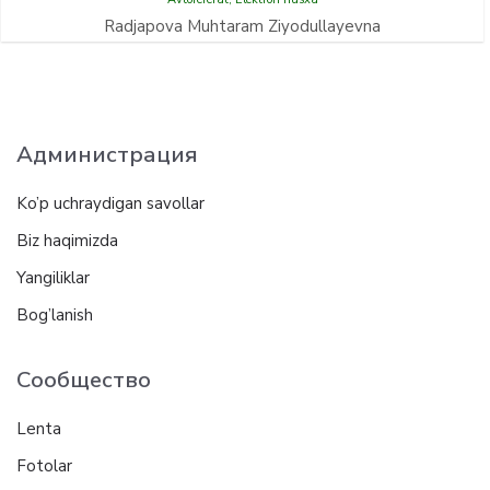
Radjapova Muhtaram Ziyodullayevna
Администрация
Ko’p uchraydigan savollar
Biz haqimizda
Yangiliklar
Bog’lanish
Сообщество
Lenta
Fotolar