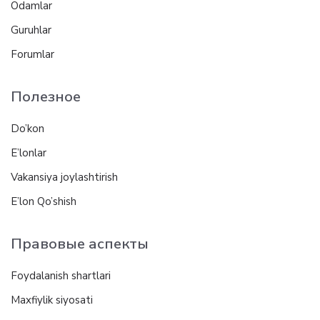
Odamlar
Guruhlar
Forumlar
Полезное
Do’kon
E’lonlar
Vakansiya joylashtirish
E’lon Qo’shish
Правовые аспекты
Foydalanish shartlari
Maxfiylik siyosati