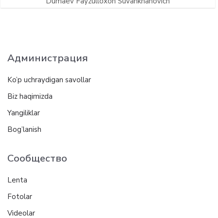
Dumaev Fayzulloxon Suvankhanovich
Администрация
Ko’p uchraydigan savollar
Biz haqimizda
Yangiliklar
Bog’lanish
Сообщество
Lenta
Fotolar
Videolar