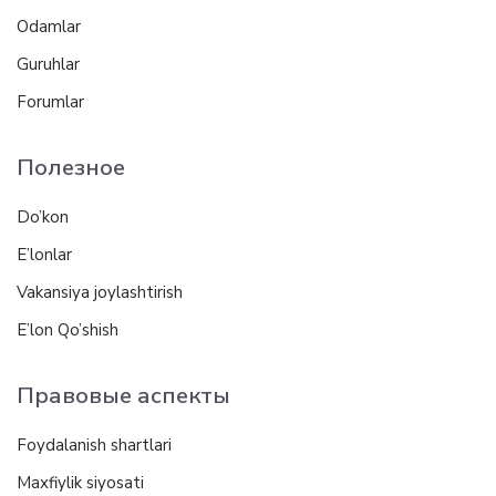
Odamlar
Guruhlar
Forumlar
Полезное
Do’kon
E’lonlar
Vakansiya joylashtirish
E’lon Qo’shish
Правовые аспекты
Foydalanish shartlari
Maxfiylik siyosati