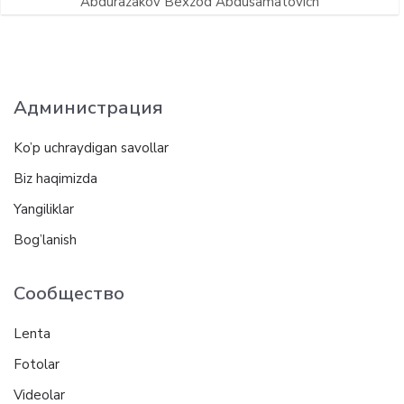
Abdurazakov Bexzod Abdusamatovich
Администрация
Ko’p uchraydigan savollar
Biz haqimizda
Yangiliklar
Bog’lanish
Сообщество
Lenta
Fotolar
Videolar