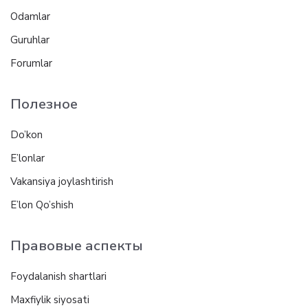
Odamlar
Guruhlar
Forumlar
Полезное
Do’kon
E’lonlar
Vakansiya joylashtirish
E’lon Qo’shish
Правовые аспекты
Foydalanish shartlari
Maxfiylik siyosati