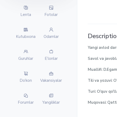
Lenta
Fotolar
Descripti
Kutubxona
Odamlar
Yangi avlod dar
Savol va javobl
Guruhlar
E’lonlar
Muallifi: D.Ega
Tili va yozuvi: O
Do’kon
Vakansiyalar
Turi: O‘quv qo‘
Muqovasi: Qatt
Forumlar
Yangiliklar