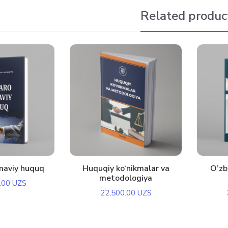
Related produc
maviy huquq
Huquqiy ko‘nikmalar va
O’zb
metodologiya
.00
UZS
22,500.00
UZS