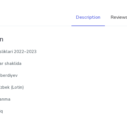
Description
Reviews
on
sliklari 2022–2023
ar shaklida
mberdiyev
’zbek (Lotin)
llanma
iq