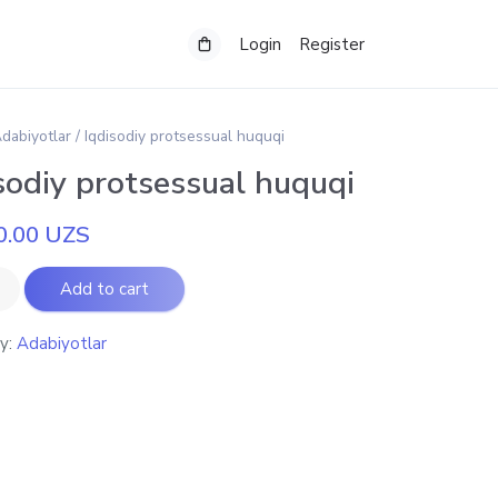
Login
Register
dabiyotlar
/ Iqdisodiy protsessual huquqi
sodiy protsessual huquqi
0.00
UZS
Add to cart
y:
Adabiyotlar