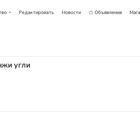
тво
Редактировать
Новости
Объявления
Мага
нжи угли