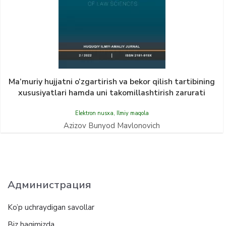
Ma’muriy hujjatni o‘zgartirish va bekor qilish tartibining
xususiyatlari hamda uni takomillashtirish zarurati
Elektron nusxa
,
Ilmiy maqola
Azizov Bunyod Mavlonovich
Администрация
Ko’p uchraydigan savollar
Biz haqimizda