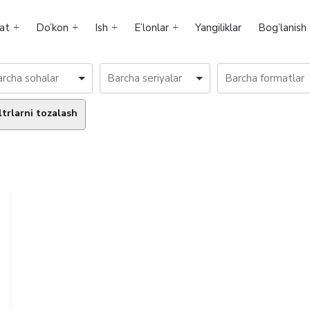
at
Do’kon
Ish
E’lonlar
Yangiliklar
Bog’lanish
ltrlarni tozalash