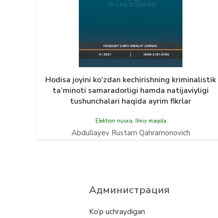
Hodisa joyini kо‘zdan kechirishning kriminalistik
ta’minoti samaradorligi hamda natijaviyligi
tushunchalari haqida ayrim fikrlar
Elektron nusxa
,
Ilmiy maqola
Abdullayev Rustam Qahramonovich
Администрация
Ko’p uchraydigan