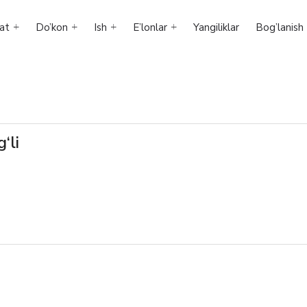
at
Do’kon
Ish
E’lonlar
Yangiliklar
Bog’lanish
‘li