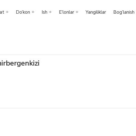
at
Do’kon
Ish
E’lonlar
Yangiliklar
Bog’lanish
irbergenkizi