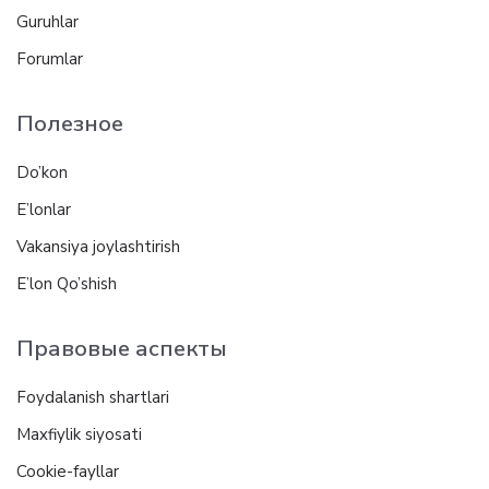
Guruhlar
Forumlar
Полезное
Do’kon
E’lonlar
Vakansiya joylashtirish
E’lon Qo’shish
Правовые аспекты
Foydalanish shartlari
Maxfiylik siyosati
Cookie-fayllar