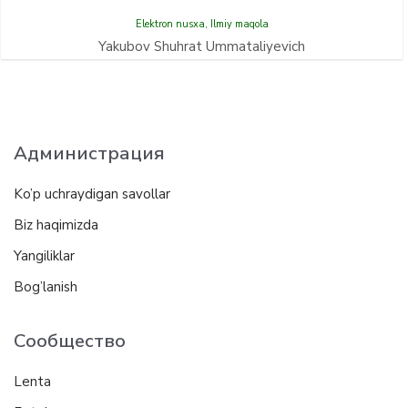
Elektron nusxa
,
Ilmiy maqola
Yakubov Shuhrat Ummataliyevich
Администрация
Ko’p uchraydigan savollar
Biz haqimizda
Yangiliklar
Bog’lanish
Сообщество
Lenta