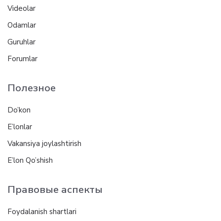
Videolar
Odamlar
Guruhlar
Forumlar
Полезное
Do’kon
E’lonlar
Vakansiya joylashtirish
E’lon Qo’shish
Правовые аспекты
Foydalanish shartlari