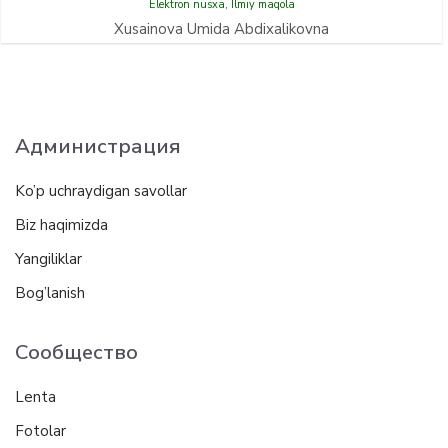
Elektron nusxa
,
Ilmiy maqola
Xusainova Umida Abdixalikovna
Администрация
Ko’p uchraydigan savollar
Biz haqimizda
Yangiliklar
Bog’lanish
Сообщество
Lenta
Fotolar