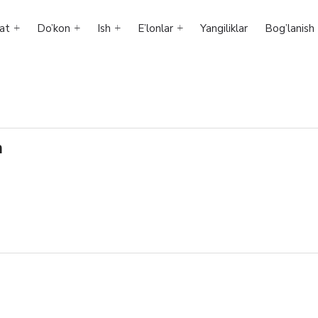
at
Do’kon
Ish
E’lonlar
Yangiliklar
Bog’lanish
h