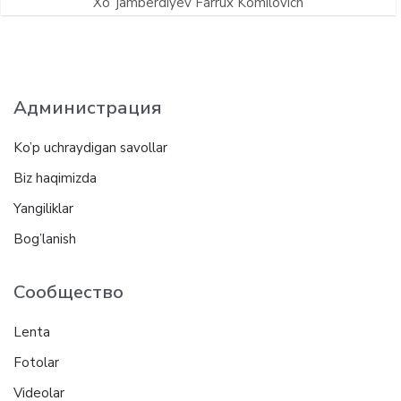
Xoʻjamberdiyev Farrux Komilovich
Администрация
Ko’p uchraydigan savollar
Biz haqimizda
Yangiliklar
Bog’lanish
Сообщество
Lenta
Fotolar
Videolar