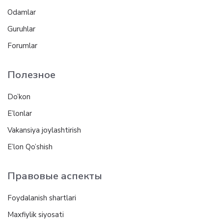
Odamlar
Guruhlar
Forumlar
Полезное
Do’kon
E’lonlar
Vakansiya joylashtirish
E’lon Qo’shish
Правовые аспекты
Foydalanish shartlari
Maxfiylik siyosati