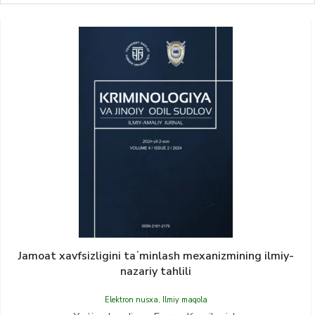
Jamoat xavfsizligini taʼminlash mexanizmining ilmiy-
nazariy tahlili
Elektron nusxa
,
Ilmiy maqola