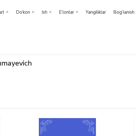
at
Do’kon
Ish
E’lonlar
Yangiliklar
Bog’lanish
umayevich