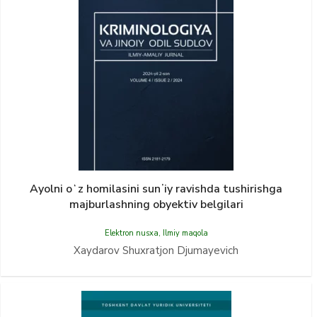
Ayolni oʻz homilasini sunʼiy ravishda tushirishga
majburlashning obyektiv belgilari
Elektron nusxa
,
Ilmiy maqola
Xaydarov Shuxratjon Djumayevich