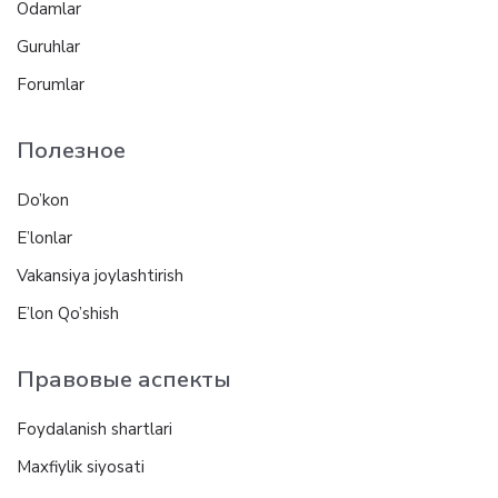
Odamlar
Guruhlar
Forumlar
Полезное
Do’kon
E’lonlar
Vakansiya joylashtirish
E’lon Qo’shish
Правовые аспекты
Foydalanish shartlari
Maxfiylik siyosati