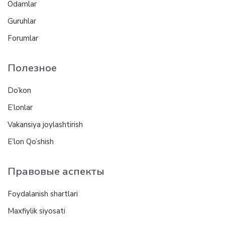
Odamlar
Guruhlar
Forumlar
Полезное
Do’kon
E’lonlar
Vakansiya joylashtirish
E’lon Qo’shish
Правовые аспекты
Foydalanish shartlari
Maxfiylik siyosati