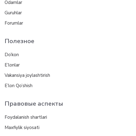
Odamlar
Guruhlar
Forumlar
Полезное
Do’kon
E’lonlar
Vakansiya joylashtirish
E’lon Qo’shish
Правовые аспекты
Foydalanish shartlari
Maxfiylik siyosati