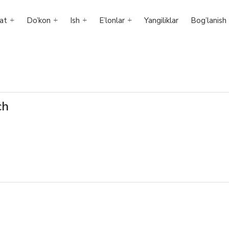
at
Do’kon
Ish
E’lonlar
Yangiliklar
Bog’lanish
ch