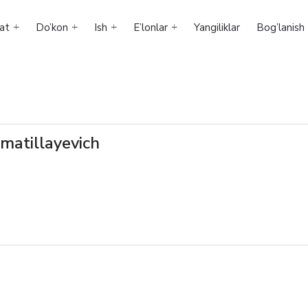
at
Do’kon
Ish
E’lonlar
Yangiliklar
Bog’lanish
smatillayevich