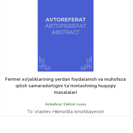
Fermer xo‘jaliklarining yerdan foydalanish va muhofaza
qilish samaradorligini ta’minlashning huquqiy
masalalari
Avtoreferat
,
Elektron nusxa
Toʻxtashev Hikmatilla Ismatillayevich