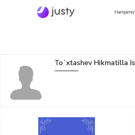
Hamjamiy
Toʻxtashev Hikmatilla I