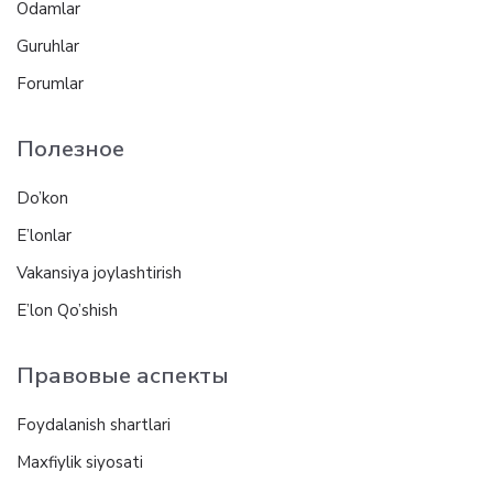
Odamlar
Guruhlar
Forumlar
Полезное
Do’kon
E’lonlar
Vakansiya joylashtirish
E’lon Qo’shish
Правовые аспекты
Foydalanish shartlari
Maxfiylik siyosati