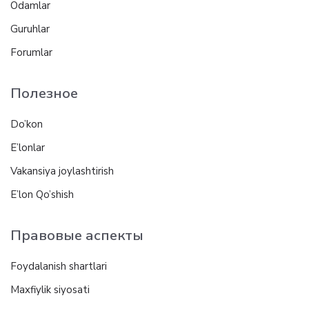
Odamlar
Guruhlar
Forumlar
Полезное
Do’kon
E’lonlar
Vakansiya joylashtirish
E’lon Qo’shish
Правовые аспекты
Foydalanish shartlari
Maxfiylik siyosati