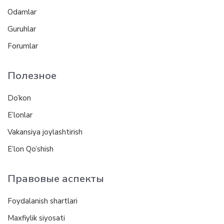
Odamlar
Guruhlar
Forumlar
Полезное
Do’kon
E’lonlar
Vakansiya joylashtirish
E’lon Qo’shish
Правовые аспекты
Foydalanish shartlari
Maxfiylik siyosati