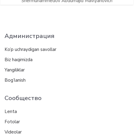
Shermuhammedov Abdumajid Mavlyanovich
Администрация
Ko’p uchraydigan savollar
Biz haqimizda
Yangiliklar
Bog’lanish
Сообщество
Lenta
Fotolar
Videolar