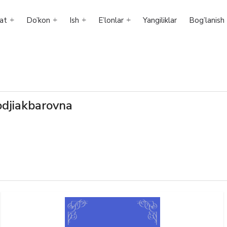
at
Do’kon
Ish
E’lonlar
Yangiliklar
Bog’lanish
odjiakbarovna