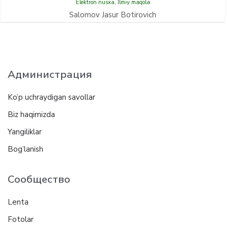
Elektron nusxa
,
Ilmiy maqola
Salomov Jasur Botirovich
Администрация
Ko’p uchraydigan savollar
Biz haqimizda
Yangiliklar
Bog’lanish
Сообщество
Lenta
Fotolar