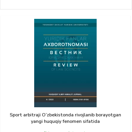
Sport аrbitrаji O‘zbekistondа rivojlаnib borаyotgаn
yangi huquqiy fenomen sifаtidа