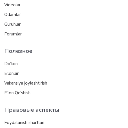
Videolar
Odamlar
Guruhlar
Forumlar
Полезное
Do’kon
E’lonlar
Vakansiya joylashtirish
E’lon Qo’shish
Правовые аспекты
Foydalanish shartlari