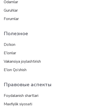
Odamlar
Guruhlar
Forumlar
Полезное
Do’kon
E’lonlar
Vakansiya joylashtirish
E’lon Qo’shish
Правовые аспекты
Foydalanish shartlari
Maxfiylik siyosati