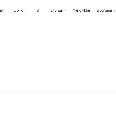
at
Do’kon
Ish
E’lonlar
Yangiliklar
Bog’lanish