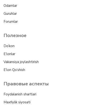
Odamlar
Guruhlar
Forumlar
Полезное
Do’kon
E’lonlar
Vakansiya joylashtirish
E’lon Qo’shish
Правовые аспекты
Foydalanish shartlari
Maxfiylik siyosati