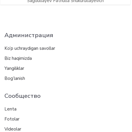
Sagdullayev Fathulla Shukurullayevich
Администрация
Ko’p uchraydigan savollar
Biz haqimizda
Yangiliklar
Bog’lanish
Сообщество
Lenta
Fotolar
Videolar