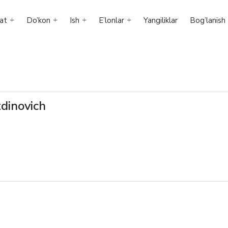
at
Do’kon
Ish
E’lonlar
Yangiliklar
Bog’lanish
dinovich