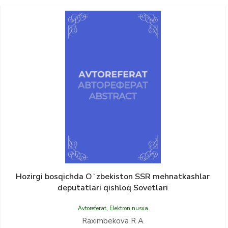
Hozirgi bosqichda Oʻzbekiston SSR mehnatkashlar
deputatlari qishloq Sovetlari
Avtoreferat
,
Elektron nusxa
Raximbekova R A