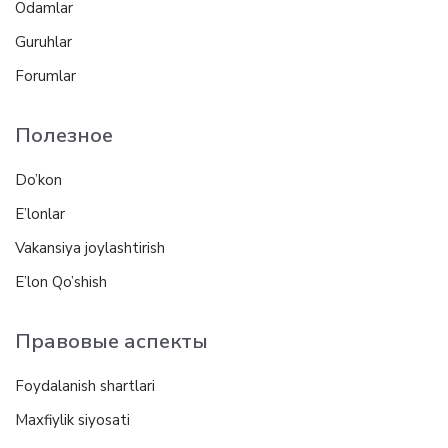
Odamlar
Guruhlar
Forumlar
Полезное
Do’kon
E’lonlar
Vakansiya joylashtirish
E’lon Qo’shish
Правовые аспекты
Foydalanish shartlari
Maxfiylik siyosati