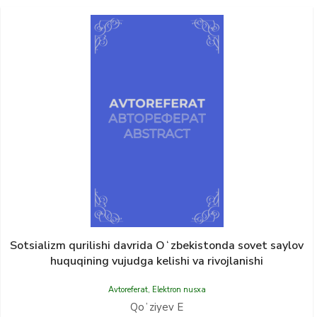
Sotsializm qurilishi davrida Oʻzbekistonda sovet saylov
huquqining vujudga kelishi va rivojlanishi
Avtoreferat
,
Elektron nusxa
Qoʻziyev E