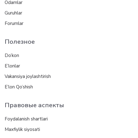
Odamlar
Guruhlar
Forumlar
Полезное
Do’kon
E’lonlar
Vakansiya joylashtirish
E’lon Qo’shish
Правовые аспекты
Foydalanish shartlari
Maxfiylik siyosati