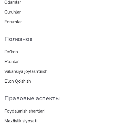
Odamlar
Guruhlar
Forumlar
Полезное
Do’kon
E’lonlar
Vakansiya joylashtirish
E’lon Qo’shish
Правовые аспекты
Foydalanish shartlari
Maxfiylik siyosati