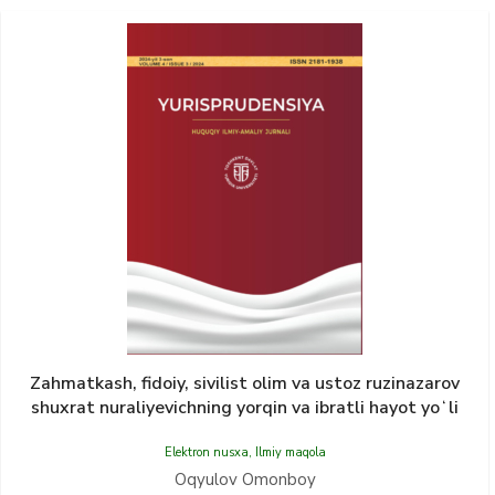
Zahmatkash, fidoiy, sivilist olim va ustoz ruzinazarov
shuxrat nuraliyevichning yorqin va ibratli hayot yoʻli
Elektron nusxa
,
Ilmiy maqola
Oqyulov Omonboy