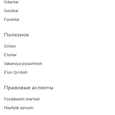
Odamlar
Guruhlar
Forumlar
Полезное
Do’kon
E’lonlar
Vakansiya joylashtirish
E’lon Qo’shish
Правовые аспекты
Foydalanish shartlari
Maxfiylik siyosati