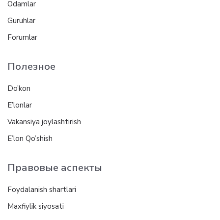
Odamlar
Guruhlar
Forumlar
Полезное
Do’kon
E’lonlar
Vakansiya joylashtirish
E’lon Qo’shish
Правовые аспекты
Foydalanish shartlari
Maxfiylik siyosati