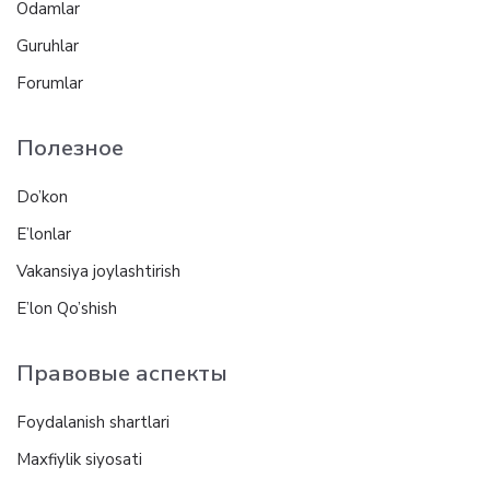
Odamlar
Guruhlar
Forumlar
Полезное
Do’kon
E’lonlar
Vakansiya joylashtirish
E’lon Qo’shish
Правовые аспекты
Foydalanish shartlari
Maxfiylik siyosati