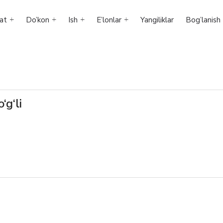
at
Do’kon
Ish
E’lonlar
Yangiliklar
Bog’lanish
‘g‘li