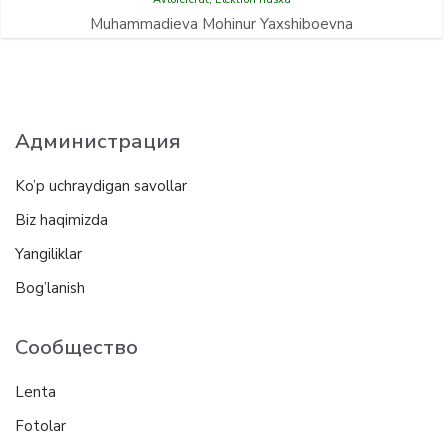
Muhammadieva Mohinur Yaxshiboevna
Администрация
Ko’p uchraydigan savollar
Biz haqimizda
Yangiliklar
Bog’lanish
Сообщество
Lenta
Fotolar