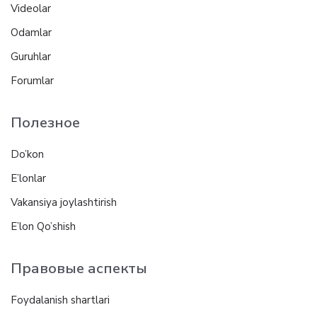
Videolar
Odamlar
Guruhlar
Forumlar
Полезное
Do’kon
E’lonlar
Vakansiya joylashtirish
E’lon Qo’shish
Правовые аспекты
Foydalanish shartlari