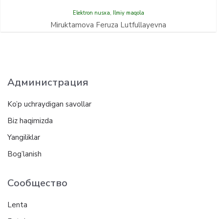
Elektron nusxa
,
Ilmiy maqola
Miruktamova Feruza Lutfullayevna
Администрация
Ko’p uchraydigan savollar
Biz haqimizda
Yangiliklar
Bog’lanish
Сообщество
Lenta