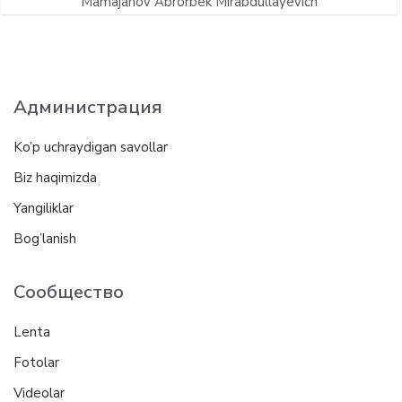
Mamajanov Abrorbek Mirabdullayevich
Администрация
Ko’p uchraydigan savollar
Biz haqimizda
Yangiliklar
Bog’lanish
Сообщество
Lenta
Fotolar
Videolar