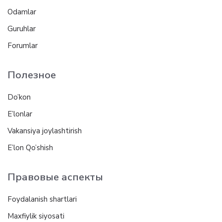
Odamlar
Guruhlar
Forumlar
Полезное
Do’kon
E’lonlar
Vakansiya joylashtirish
E’lon Qo’shish
Правовые аспекты
Foydalanish shartlari
Maxfiylik siyosati