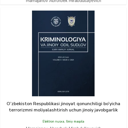
Mamajanov Abrorbek Mirabdullayevich
O‘zbekiston Respublikasi jinoyat qonunchiligi bo‘yicha
terrorizmni moliyalashtirish uchun jinoiy javobgarlik
Elektron nusxa
,
Ilmiy maqola