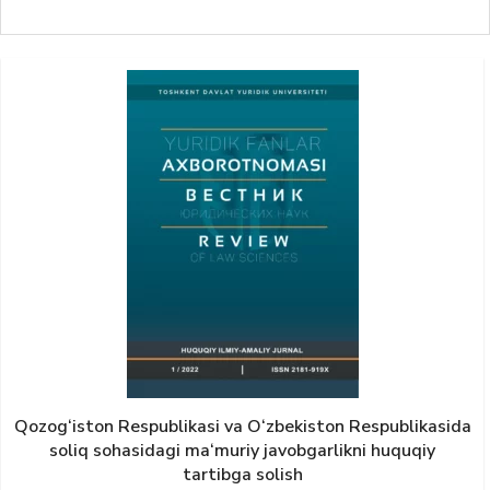
Qozog‘iston Respublikаsi vа O‘zbekiston Respublikаsidа
soliq sohаsidаgi mа‘muriy jаvobgаrlikni huquqiy
tаrtibgа solish