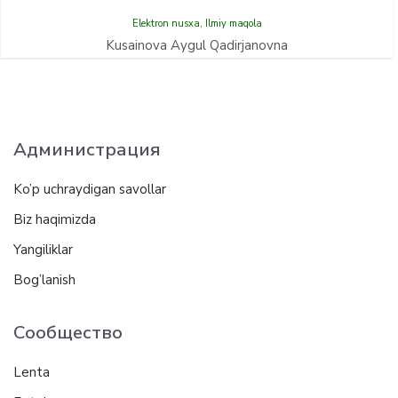
Elektron nusxa
,
Ilmiy maqola
Kusainova Aygul Qadirjanovna
Администрация
Ko’p uchraydigan savollar
Biz haqimizda
Yangiliklar
Bog’lanish
Сообщество
Lenta