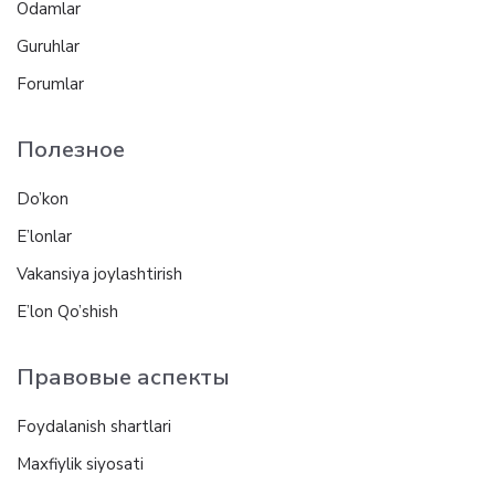
Odamlar
Guruhlar
Forumlar
Полезное
Do’kon
E’lonlar
Vakansiya joylashtirish
E’lon Qo’shish
Правовые аспекты
Foydalanish shartlari
Maxfiylik siyosati