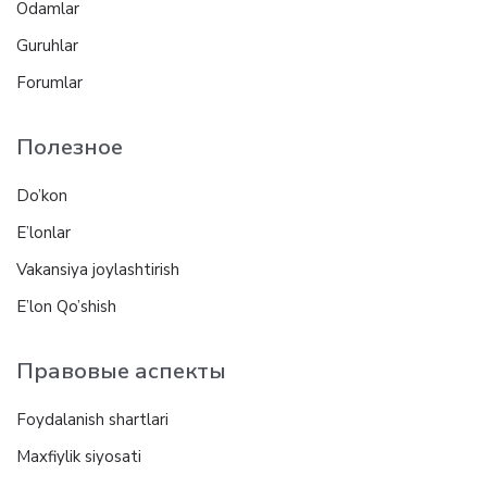
Odamlar
Guruhlar
Forumlar
Полезное
Do’kon
E’lonlar
Vakansiya joylashtirish
E’lon Qo’shish
Правовые аспекты
Foydalanish shartlari
Maxfiylik siyosati