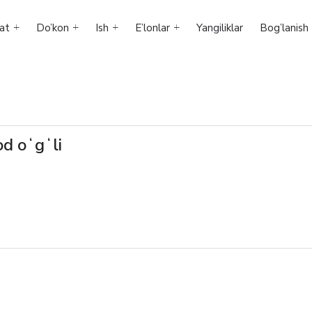
at
Do’kon
Ish
E’lonlar
Yangiliklar
Bog’lanish
d oʻgʻli