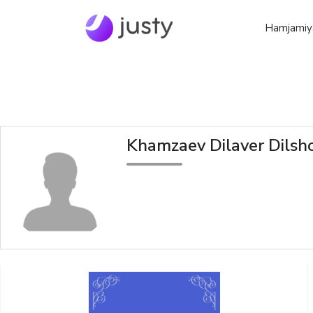
Hamjamiy
Khamzaev Dilaver Dilsho