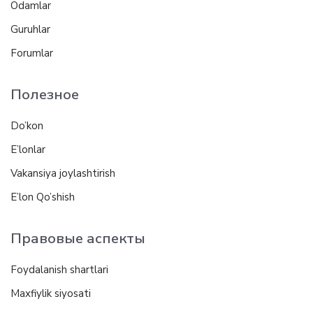
Odamlar
Guruhlar
Forumlar
Полезное
Do’kon
E’lonlar
Vakansiya joylashtirish
E’lon Qo’shish
Правовые аспекты
Foydalanish shartlari
Maxfiylik siyosati