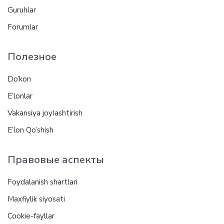
Guruhlar
Forumlar
Полезное
Do’kon
E’lonlar
Vakansiya joylashtirish
E’lon Qo’shish
Правовые аспекты
Foydalanish shartlari
Maxfiylik siyosati
Cookie-fayllar