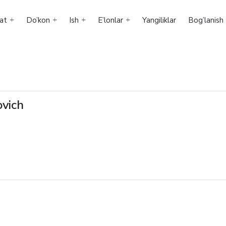
at
Do’kon
Ish
E’lonlar
Yangiliklar
Bog’lanish
ovich