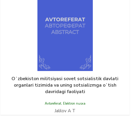
Oʻzbekiston militsiyasi sovet sotsialistik davlati
organlari tizimida va uning sotsializmga oʻtish
davridagi faoliyati
Avtoreferat
,
Elektron nusxa
Jalilov A T