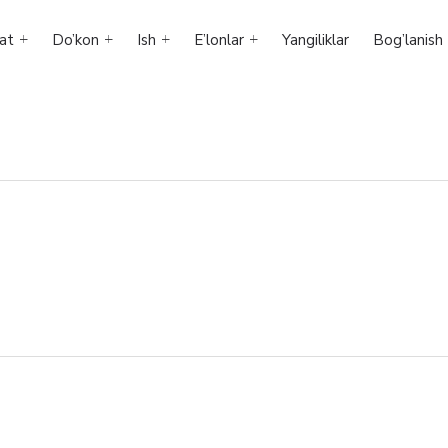
at
Do’kon
Ish
E’lonlar
Yangiliklar
Bog’lanish