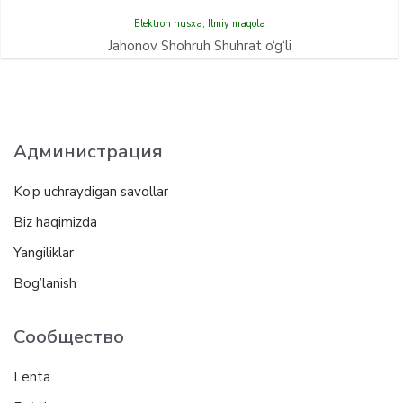
Elektron nusxa
,
Ilmiy maqola
Jahonov Shohruh Shuhrat o‘g‘li
Администрация
Ko’p uchraydigan savollar
Biz haqimizda
Yangiliklar
Bog’lanish
Сообщество
Lenta