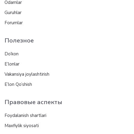
Odamlar
Guruhlar
Forumlar
Полезное
Do’kon
E’lonlar
Vakansiya joylashtirish
E’lon Qo’shish
Правовые аспекты
Foydalanish shartlari
Maxfiylik siyosati